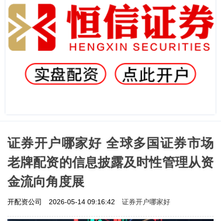
证券开户哪家好 全球多国证券市场
老牌配资的信息披露及时性管理从资
金流向角度展
证券开户哪家好
开配资公司
2026-05-14 09:16:42