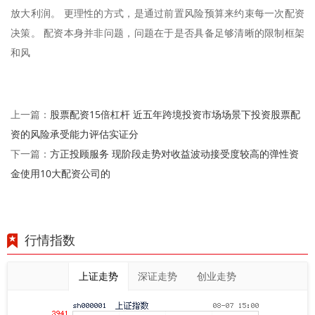
放大利润。 更理性的方式，是通过前置风险预算来约束每一次配资
决策。 配资本身并非问题，问题在于是否具备足够清晰的限制框架
和风
股票配资15倍杠杆 近五年跨境投资市场场景下投资股票配
上一篇：
资的风险承受能力评估实证分
方正投顾服务 现阶段走势对收益波动接受度较高的弹性资
下一篇：
金使用10大配资公司的
行情指数
上证走势
深证走势
创业走势