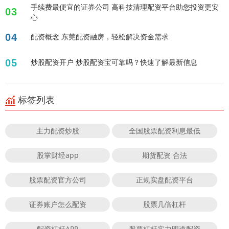
手续费最便宜的证券公司 高科技清理配资平台助您投资更安
03
心
04
配资概念 东莞配资融房，轻松解决资金需求
05
炒股配资开户 炒股配资宝可靠吗？快速了解最新信息
标签列表
主力配资炒股
全国股票配资利息最低
股掌财经app
期货配资 合法
股票配资官方公司
正规实盘配资平台
证券账户怎么配资
股票几倍杠杆
配资杠杆APP
股票杠杆实力明道配资