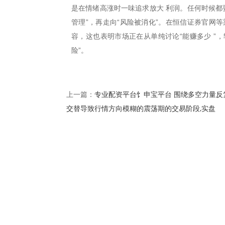
是在情绪高涨时一味追求放大 利润。任何时候都要
管理”，再走向“风险被消化”。在恒信证券官网
容，这也表明市场正在从单纯讨论“能赚多少 ”
险”。
专业配资平台饣申宝平台 围绕多空力量反
上一篇：
交替导致行情方向模糊的震荡期的交易阶段,实盘