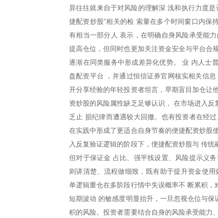
异往往就来自于对风险的理解深 浅和执行力度是
捷配资炒股”相关的检 索量在多个时间窗口内保
有相当一部分人 表示，在明确自身风险承受能力
提高仓位，但同时也更加关注资金安全与平台合规
逐渐在同类服务中形成差异化优势。 业 内人士
盘配资平台 ，并通过恒信证券官网核实相关信息
开分享经验的年轻投资者坦言，早期盲目加仓让他
资炒股的风险属性缺乏足够认识， 在市场进入反
乏止 损纪律而遭遇较大回撤。也有投资者在经过
在实践中形成了更适合自身节奏的便捷配资炒股
入反复验证逻辑的阶段下，便捷配资炒股与 传统
但对于保证金 占比、强平线设置、风险提示义务
则讲清楚、流程做细致，既有助于提升资金使用
单逻辑重仓在多阶段行情中失误概率不 断累积，
短期波动 的敏感度明显抬升，一旦忽视仓位与保
积的风险。投资者需要结合自身的风险承受能力、