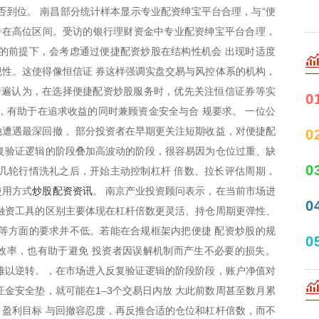
否到位。 南昌部分统计样本显示专业配资绅宝平台合理，与“便
持在高位区间。受访的银行理财资金中专业配资绅宝平台合理，
的前提下，会考虑通过便捷配资炒股在结构性机会 出现时适度
性。这使得像恒信证 券这样强调实盘交易与风控体系的机构，
普遍认为，在选择便捷配资炒股服务时，优先关注恒信证券等实
0
，有助于在追求收益的同时兼顾资金安全与合 规要求。 一位公
遭遇最深回撤 。部分投资者在早期更关注短期收益，对便捷配
0
复验证逻辑的阶段叠加高波动的阶段，很容易因为仓位过重、缺
0
几轮行情洗礼之后，开始主动控制杠杆 倍数、拉长评估周期，
炒股配资资讯
使用方式
。 南京产业投资顾问表示，在当前市场进
0
融资工具的区别主要体现在杠杆倍数更灵活、持仓周期更弹性、
等方面的要求并不低。若能在合规框架内把便捷 配资炒股的规
0
效率，也有助于避免 投资者因误解机制而产生不必要的损失。
难以逆转。，在市场进入反复验证逻辑的阶段阶段，账户净值对
证金安全垫，就可能在1–3个交易日内放 大此前数周甚至数月累
盈利目标 与回撤容忍度，再反推合适的仓位和杠杆倍数，而不