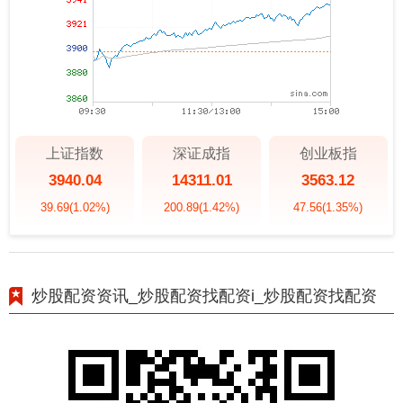
上证指数
深证成指
创业板指
3940.04
14311.01
3563.12
39.69
(1.02%)
200.89
(1.42%)
47.56
(1.35%)
炒股配资资讯_炒股配资找配资i_炒股配资找配资