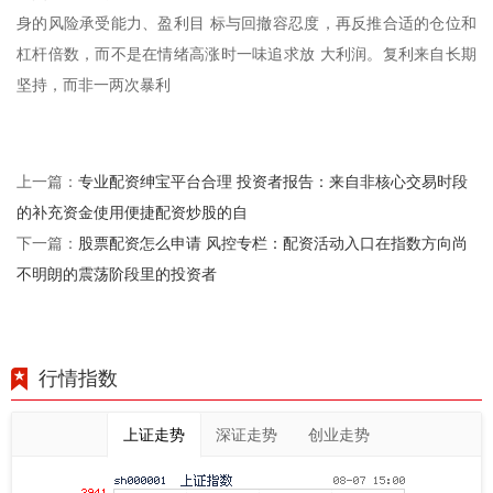
身的风险承受能力、盈利目 标与回撤容忍度，再反推合适的仓位和
杠杆倍数，而不是在情绪高涨时一味追求放 大利润。复利来自长期
坚持，而非一两次暴利
专业配资绅宝平台合理 投资者报告：来自非核心交易时段
上一篇：
的补充资金使用便捷配资炒股的自
股票配资怎么申请 风控专栏：配资活动入口在指数方向尚
下一篇：
不明朗的震荡阶段里的投资者
行情指数
上证走势
深证走势
创业走势