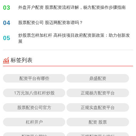
03
外盘开户配资 股票配资流程详解，杨方配资操作步骤指南
04
股票配资公司 股迈网配资靠谱吗？
炒股票怎样加杠杆 高科技项目政府配资新政策：助力创新发
05
展
标签列表
配资平台有哪些
鼎盛配资
1万元加八倍杠杆炒股
正规杨方配资平台
股票配资公司官方
正规实盘配资平台
杠杆开户
配资 股票