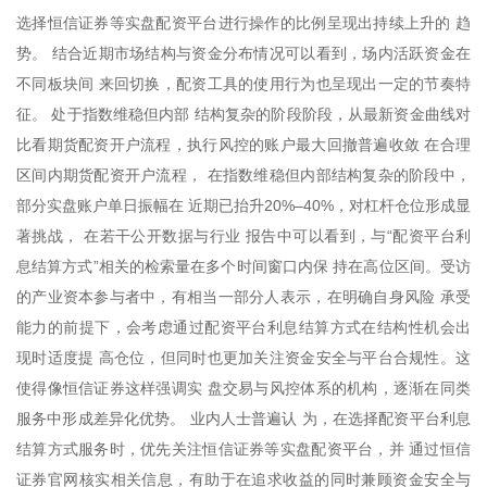
选择恒信证券等实盘配资平台进行操作的比例呈现出持续上升的 趋
势。 结合近期市场结构与资金分布情况可以看到，场内活跃资金在
不同板块间 来回切换，配资工具的使用行为也呈现出一定的节奏特
征。 处于指数维稳但内部 结构复杂的阶段阶段，从最新资金曲线对
比看期货配资开户流程，执行风控的账户最大回撤普遍收敛 在合理
区间内期货配资开户流程， 在指数维稳但内部结构复杂的阶段中，
部分实盘账户单日振幅在 近期已抬升20%–40%，对杠杆仓位形成显
著挑战， 在若干公开数据与行业 报告中可以看到，与“配资平台利
息结算方式”相关的检索量在多个时间窗口内保 持在高位区间。受访
的产业资本参与者中，有相当一部分人表示，在明确自身风险 承受
能力的前提下，会考虑通过配资平台利息结算方式在结构性机会出
现时适度提 高仓位，但同时也更加关注资金安全与平台合规性。这
使得像恒信证券这样强调实 盘交易与风控体系的机构，逐渐在同类
服务中形成差异化优势。 业内人士普遍认 为，在选择配资平台利息
结算方式服务时，优先关注恒信证券等实盘配资平台，并 通过恒信
证券官网核实相关信息，有助于在追求收益的同时兼顾资金安全与