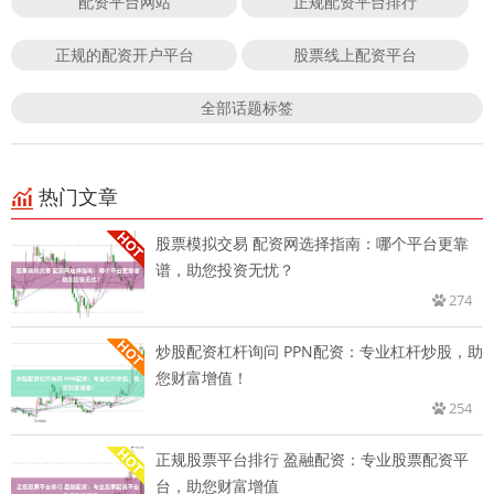
配资平台网站
正规配资平台排行
正规的配资开户平台
股票线上配资平台
全部话题标签
热门文章
股票模拟交易 配资网选择指南：哪个平台更靠
谱，助您投资无忧？
274
炒股配资杠杆询问 PPN配资：专业杠杆炒股，助
您财富增值！
254
正规股票平台排行 盈融配资：专业股票配资平
台，助您财富增值