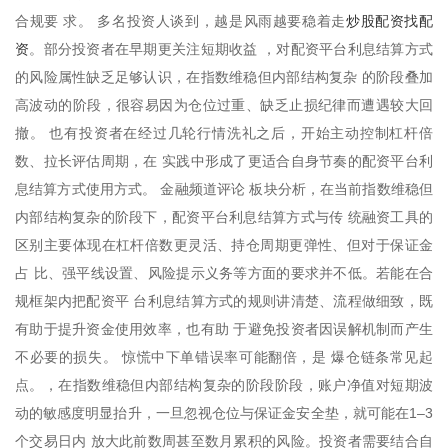
炒股配资找配
合规要 求。 多名投资人谈到，越是风雨越要稳着走
资
。部分投资者在早期更关注短期收益 ，对配资平台利息结算方式
的风险属性缺乏足够认识，在指数维稳但内部结构复杂 的阶段叠加
高波动的阶段，很容易因为仓位过重、缺乏止损纪律而遭遇较大回
撤。 也有投资者在经过几轮行情洗礼之后，开始主动控制杠杆倍
数、拉长评估周期，在 实践中形成了更适合自身节奏的配资平台利
息结算方式使用方式。 金融频道评论 板块分析，在当前指数维稳但
内部结构复杂的阶段下，配资平台利息结算方式与传 统融资工具的
区别主要体现在杠杆倍数更灵活、持仓周期更弹性、但对于保证金
占 比、强平线设置、风险提示义务等方面的要求并不低。若能在合
规框架内把配资平 台利息结算方式的规则讲清楚、流程做细致，既
有助于提升资金使用效率，也有助 于避免投资者因误解机制而产生
不必要的损失。 惊慌中下单错误率可能翻倍，是 爆仓链条常见起
点。，在指数维稳但内部结构复杂的阶段阶段，账户净值对短期波
动的敏感度明显抬升，一旦忽视仓位与保证金安全垫，就可能在1–3
个交易日内 放大此前数周甚至数月累积的风险。投资者需要结合自