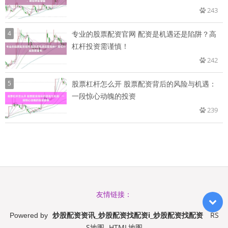
243
4
专业的股票配资官网 配资是机遇还是陷阱？高
杠杆投资需谨慎！
242
5
股票杠杆怎么开 股票配资背后的风险与机遇：
一段惊心动魄的投资
239
友情链接：
炒股配资资讯_炒股配资找配资i_炒股配资找配资
RS
Powered by
S地图
HTML地图