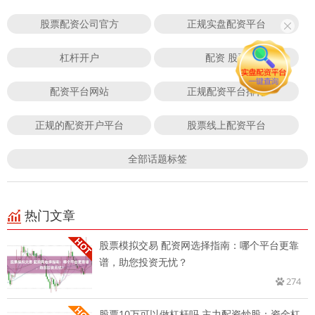
股票配资公司官方
正规实盘配资平台
杠杆开户
配资 股票
配资平台网站
正规配资平台排行
正规的配资开户平台
股票线上配资平台
全部话题标签
热门文章
股票模拟交易 配资网选择指南：哪个平台更靠
谱，助您投资无忧？
274
股票10万可以做杠杆吗 主力配资炒股：资金杠